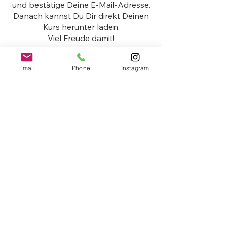
und bestätige Deine E-Mail-Adresse.
Danach kannst Du Dir direkt Deinen
Kurs herunter laden.
Viel Freude damit!
Email
Phone
Instagram
©
2017-2026
Lichte Sprache
Atelier für bewusste Sprache
Sandra Greuel ​
Textatelier
|
Businessentwicklung
|
Breathwork
Jakobstraße 167b, 52064 Aachen
+49 178 863 89 24
office@lichtesprache.com
KONTAKT
|
IMPRESSUM
|
DATENSCHUTZ