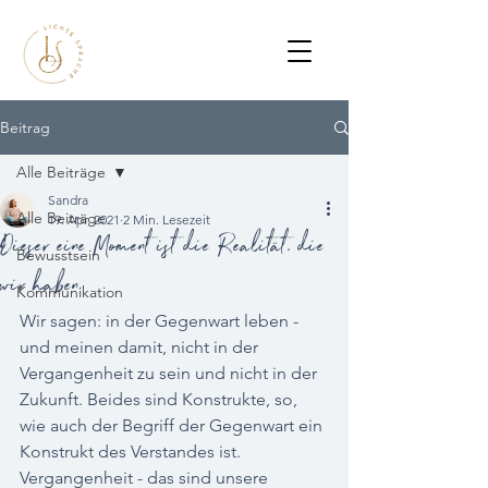
Beitrag
Alle Beiträge
Sandra
Alle Beiträge
19. Apr. 2021
2 Min. Lesezeit
Dieser eine Moment ist die Realität, die
Bewusstsein
wir haben.
Kommunikation
Wir sagen: in der Gegenwart leben - 
und meinen damit, nicht in der 
Vergangenheit zu sein und nicht in der 
Zukunft. Beides sind Konstrukte, so, 
wie auch der Begriff der Gegenwart ein 
Konstrukt des Verstandes ist. 
Vergangenheit - das sind unsere 