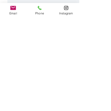
Email
Phone
Instagram
Magie? Nein. Liebe.