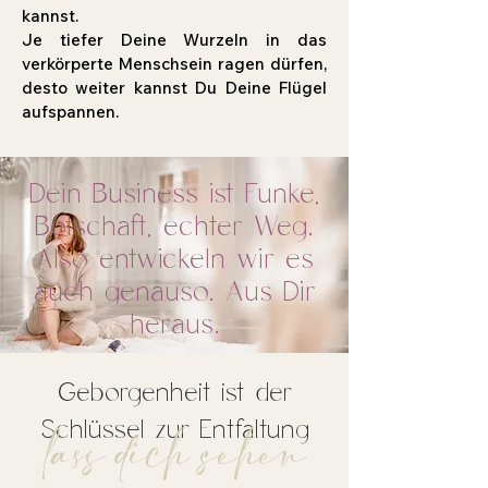
kannst.
Je tiefer Deine Wurzeln in das
verkörperte Menschsein ragen dürfen,
desto weiter kannst Du Deine Flügel
aufspannen.
Dein Business ist Funke,
Botschaft, echter Weg.
Also entwickeln wir es
auch genauso. Aus Dir
heraus.
Geborgenheit ist der
lass dich sehen
Schlüssel zur Entfaltung